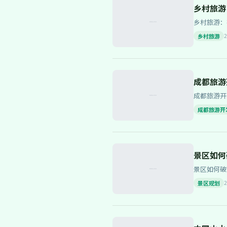
乡村旅游
乡村旅游：在田野里探秘自然的乐趣 
片宁静的绿
2
乡村旅游
成都旅游
成都旅游开发：文旅融合的新篇章 近年来
市正逐步成
成都旅游开
景区如何
景区如何破茧成蝶：与时俱进的规
选择中，游
2
景区规划