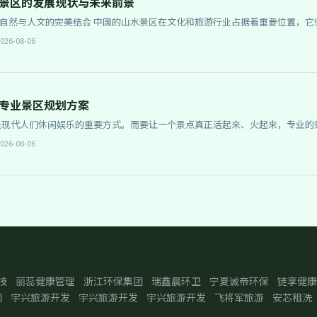
景区的发展现状与未来前景
山水景区在文化和旅游行业占据着重要位置，它们不仅是现代人们逃离都市喧嚣、回归
佳选择，更是…
026-08-06
专业景区规划方案
该如何选择呢…
026-08-06
技
丽蕊健康管理
浙江环保集团
瑞鑫晨环卫
宁夏诚帝环保
链享健康
团
宇兴旅游开发
宇兴旅游开发
宇兴旅游开发
飞将军旅游
安芯租洗