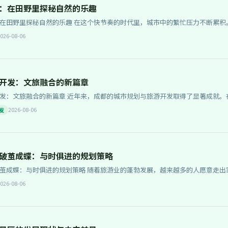
：在田野里探秘自然的乐趣
在这个快节奏的时代里，城市中的繁忙压力不断累积。人们渴望逃离都市的喧嚣，去寻找一
洲，在大自然…
026-08-06
开发：文旅融合的新篇章
，成都的城市规划与旅游开发取得了显著成就。在“文化+旅游”模式的驱动下，这座城
为全国乃至…
2026-08-06
发
破茧成蝶：与时俱进的规划策略
划策略 随着旅游业的蓬勃发展，越来越多的人愿意走出家门，踏上旅行之路。然而，在这众多
客们究竟会倾…
026-08-06