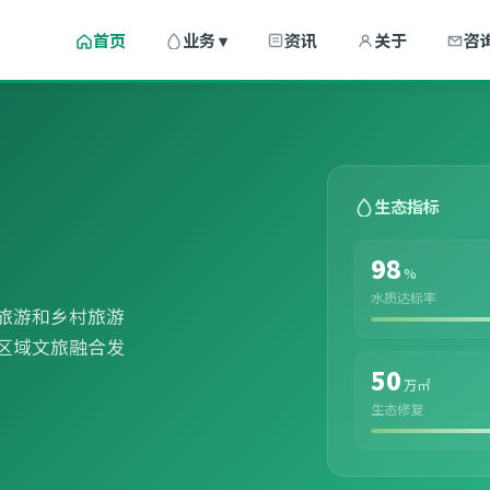
首页
业务 ▾
资讯
关于
咨
生态指标
98
%
水质达标率
旅游和乡村旅游
区域文旅融合发
50
万㎡
生态修复