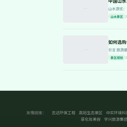
中国山水
山水游览：自然与人文的完美结合 中国的
大自然的最
2
山水景区
如何选购
引言 旅游是现代人们休闲娱乐的重要方式。而要让一个景点真正活起来、火起来，专业的景区规划至关重要。那么，在众多景区
规划服务中
2
景区规划
友情链接：
志达环保工程
高冠生态景区
中实环境科
菲化妆美容
宇兴旅游集